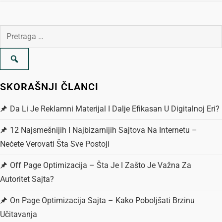
r
Pretraga
e
za:
t
a
SKORAŠNJI ČLANCI
n
Da Li Je Reklamni Materijal I Dalje Efikasan U Digitalnoj Eri?
j
12 Najsmešnijih I Najbizarnijih Sajtova Na Internetu –
Nećete Verovati Šta Sve Postoji
e
Off Page Optimizacija – Šta Je I Zašto Je Važna Za
č
Autoritet Sajta?
l
On Page Optimizacija Sajta – Kako Poboljšati Brzinu
Učitavanja