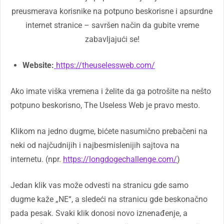
preusmerava korisnike na potpuno beskorisne i apsurdne
internet stranice – savršen način da gubite vreme
zabavljajući se!
Website:
https://theuselessweb.com/
Ako imate viška vremena i želite da ga potrošite na nešto
potpuno beskorisno, The Useless Web je pravo mesto.
Klikom na jedno dugme, bićete nasumično prebačeni na
neki od najčudnijih i najbesmislenijih sajtova na
internetu. (npr.
https://longdogechallenge.com/
)
Jedan klik vas može odvesti na stranicu gde samo
dugme kaže „NE“, a sledeći na stranicu gde beskonačno
pada pesak. Svaki klik donosi novo iznenađenje, a