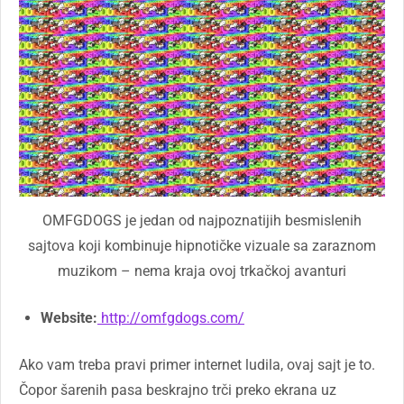
OMFGDOGS je jedan od najpoznatijih besmislenih
sajtova koji kombinuje hipnotičke vizuale sa zaraznom
muzikom – nema kraja ovoj trkačkoj avanturi
Website:
http://omfgdogs.com/
Ako vam treba pravi primer internet ludila, ovaj sajt je to.
Čopor šarenih pasa beskrajno trči preko ekrana uz