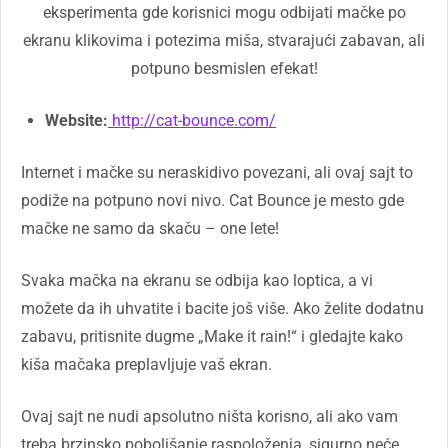
eksperimenta gde korisnici mogu odbijati mačke po
ekranu klikovima i potezima miša, stvarajući zabavan, ali
potpuno besmislen efekat!
Website:
http://cat-bounce.com/
Internet i mačke su neraskidivo povezani, ali ovaj sajt to
podiže na potpuno novi nivo. Cat Bounce je mesto gde
mačke ne samo da skaču – one lete!
Svaka mačka na ekranu se odbija kao loptica, a vi
možete da ih uhvatite i bacite još više. Ako želite dodatnu
zabavu, pritisnite dugme „Make it rain!“ i gledajte kako
kiša mačaka preplavljuje vaš ekran.
Ovaj sajt ne nudi apsolutno ništa korisno, ali ako vam
treba brzinsko poboljšanje raspoloženja, sigurno neće