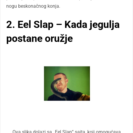
nogu beskonačnog konja.
2. Eel Slap – Kada jegulja
postane oružje
Ova slika dolazi sa „Eel Slap“ sajta, koji omogućava