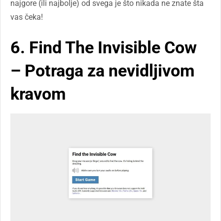
najgore (ili najbolje) od svega je što nikada ne znate šta
vas čeka!
6. Find The Invisible Cow
– Potraga za nevidljivom
kravom