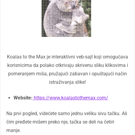
Koalas to the Max je interaktivni veb-sajt koji omogućava
korisnicima da polako otkrivaju skrivenu sliku klikovima i
pomeranjem miša, pružajući zabavan i opuštajući način
istraživanja slike!
Website:
https://www.koalastothemax.com/
Na prvi pogled, videćete samo jednu veliku sivu tačku. Ali
čim pređete mišem preko nje, tačka se deli na četiri
manje.