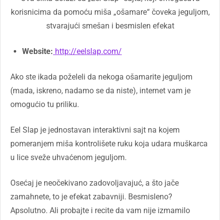
korisnicima da pomoću miša „ošamare“ čoveka jeguljom,
stvarajući smešan i besmislen efekat
Website:
http://eelslap.com/
Ako ste ikada poželeli da nekoga ošamarite jeguljom
(mada, iskreno, nadamo se da niste), internet vam je
omogućio tu priliku.
Eel Slap je jednostavan interaktivni sajt na kojem
pomeranjem miša kontrolišete ruku koja udara muškarca
u lice sveže uhvaćenom jeguljom.
Osećaj je neočekivano zadovoljavajuć, a što jače
zamahnete, to je efekat zabavniji. Besmisleno?
Apsolutno. Ali probajte i recite da vam nije izmamilo