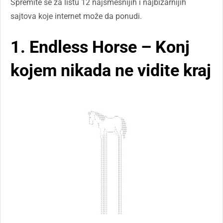
Spremite se za listu 12 najsmešnijih i najbizarnijih
sajtova koje internet može da ponudi.
1. Endless Horse – Konj
kojem nikada ne vidite kraj