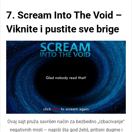
7. Scream Into The Void –
Viknite i pustite sve brige
Ovaj sajt pruža savršen način za bezbedno „izbacivanje“
negativnih misli – napiši šta god želiš, pritisni dugme i