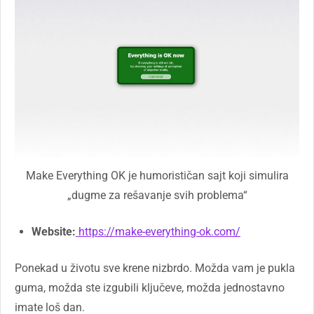
Make Everything OK je humorističan sajt koji simulira
„dugme za rešavanje svih problema“
Website:
https://make-everything-ok.com/
Ponekad u životu sve krene nizbrdo. Možda vam je pukla
guma, možda ste izgubili ključeve, možda jednostavno
imate loš dan.