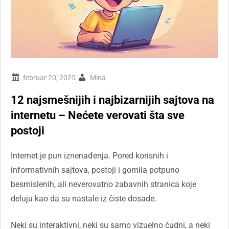
Mina
12 najsmešnijih i najbizarnijih sajtova na
internetu – Nećete verovati šta sve
postoji
Internet je pun iznenađenja. Pored korisnih i
informativnih sajtova, postoji i gomila potpuno
besmislenih, ali neverovatno zabavnih stranica koje
deluju kao da su nastale iz čiste dosade.
Neki su interaktivni, neki su samo vizuelno čudni, a neki