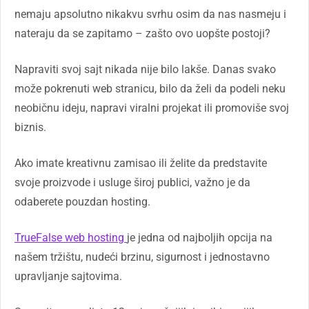
nemaju apsolutno nikakvu svrhu osim da nas nasmeju i
nateraju da se zapitamo – zašto ovo uopšte postoji?
Napraviti svoj sajt nikada nije bilo lakše. Danas svako
može pokrenuti web stranicu, bilo da želi da podeli neku
neobičnu ideju, napravi viralni projekat ili promoviše svoj
biznis.
Ako imate kreativnu zamisao ili želite da predstavite
svoje proizvode i usluge široj publici, važno je da
odaberete pouzdan hosting.
TrueFalse web hosting
je jedna od najboljih opcija na
našem tržištu, nudeći brzinu, sigurnost i jednostavno
upravljanje sajtovima.