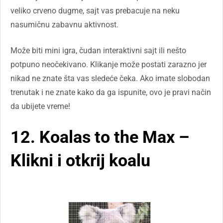
veliko crveno dugme, sajt vas prebacuje na neku
nasumičnu zabavnu aktivnost.
Može biti mini igra, čudan interaktivni sajt ili nešto
potpuno neočekivano. Klikanje može postati zarazno jer
nikad ne znate šta vas sledeće čeka. Ako imate slobodan
trenutak i ne znate kako da ga ispunite, ovo je pravi način
da ubijete vreme!
12. Koalas to the Max –
Klikni i otkrij koalu