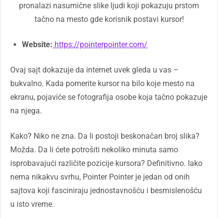
pronalazi nasumične slike ljudi koji pokazuju prstom
tačno na mesto gde korisnik postavi kursor!
Website:
https://pointerpointer.com/
Ovaj sajt dokazuje da internet uvek gleda u vas –
bukvalno. Kada pomerite kursor na bilo koje mesto na
ekranu, pojaviće se fotografija osobe koja tačno pokazuje
na njega.
Kako? Niko ne zna. Da li postoji beskonačan broj slika?
Možda. Da li ćete potrošiti nekoliko minuta samo
isprobavajući različite pozicije kursora? Definitivno. Iako
nema nikakvu svrhu, Pointer Pointer je jedan od onih
sajtova koji fasciniraju jednostavnošću i besmislenošću
u isto vreme.