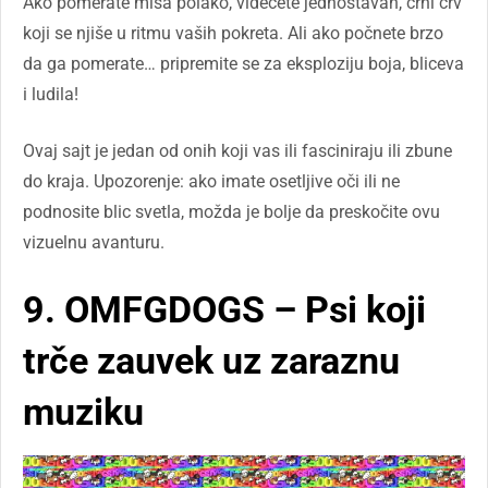
Ako pomerate miša polako, videćete jednostavan, crni crv
koji se njiše u ritmu vaših pokreta. Ali ako počnete brzo
da ga pomerate… pripremite se za eksploziju boja, bliceva
i ludila!
Ovaj sajt je jedan od onih koji vas ili fasciniraju ili zbune
do kraja. Upozorenje: ako imate osetljive oči ili ne
podnosite blic svetla, možda je bolje da preskočite ovu
vizuelnu avanturu.
9. OMFGDOGS – Psi koji
trče zauvek uz zaraznu
muziku