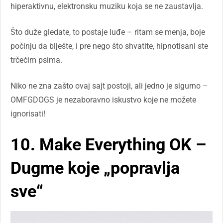
hiperaktivnu, elektronsku muziku koja se ne zaustavlja.
Što duže gledate, to postaje luđe – ritam se menja, boje
počinju da blješte, i pre nego što shvatite, hipnotisani ste
trčećim psima.
Niko ne zna zašto ovaj sajt postoji, ali jedno je sigurno –
OMFGDOGS je nezaboravno iskustvo koje ne možete
ignorisati!
10. Make Everything OK –
Dugme koje „popravlja
sve“