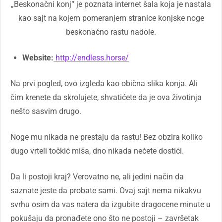
„Beskonačni konj“ je poznata internet šala koja je nastala
kao sajt na kojem pomeranjem stranice konjske noge
beskonačno rastu nadole.
Website:
http://endless.horse/
Na prvi pogled, ovo izgleda kao obična slika konja. Ali
čim krenete da skrolujete, shvatićete da je ova životinja
nešto sasvim drugo.
Noge mu nikada ne prestaju da rastu! Bez obzira koliko
dugo vrteli točkić miša, dno nikada nećete dostići.
Da li postoji kraj? Verovatno ne, ali jedini način da
saznate jeste da probate sami. Ovaj sajt nema nikakvu
svrhu osim da vas natera da izgubite dragocene minute u
pokušaju da pronađete ono što ne postoji – završetak