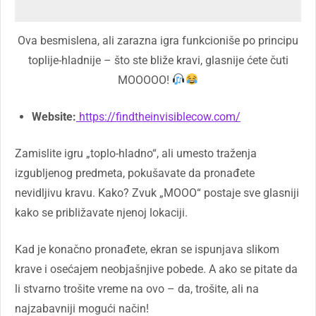
Ova besmislena, ali zarazna igra funkcioniše po principu
toplije-hladnije – što ste bliže kravi, glasnije ćete čuti
MOOOOO!
Website:
https://findtheinvisiblecow.com/
Zamislite igru „toplo-hladno“, ali umesto traženja
izgubljenog predmeta, pokušavate da pronađete
nevidljivu kravu. Kako? Zvuk „MOOO“ postaje sve glasniji
kako se približavate njenoj lokaciji.
Kad je konačno pronađete, ekran se ispunjava slikom
krave i osećajem neobjašnjive pobede. A ako se pitate da
li stvarno trošite vreme na ovo – da, trošite, ali na
najzabavniji mogući način!