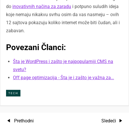
do
inovativnih načina za zaradu
i potpuno suludih ideja
koje nemaju nikakvu svrhu osim da vas nasmeju – ovih
12 sajtova pokazuju koliko internet može biti čudan, ali i
zabavan.
Povezani Članci:
Šta je WordPress i zašto je najpopularniji CMS na
svetu?
Off page optimizacija - Šta je i zašto je važna za…
TECH
K
Previous
Next
Prethodni
Sledeći
Post
Post