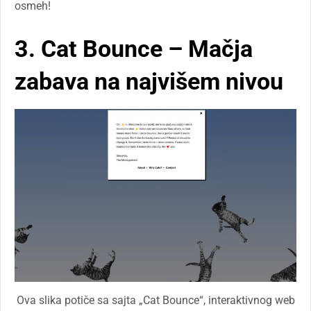
osmeh!
3. Cat Bounce – Mačja
zabava na najvišem nivou
Ova slika potiče sa sajta „Cat Bounce“, interaktivnog web