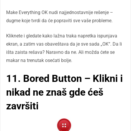
Make Everything OK nudi najjednostavnije rešenje –
dugme koje tvrdi da će popraviti sve vaše probleme.
Kliknete i gledate kako lažna traka napretka ispunjava
ekran, a zatim vas obaveštava da je sve sada „OK“. Da li
išta zaista rešava? Naravno da ne. Ali možda ćete se
makar na trenutak osećati bolje.
11. Bored Button – Klikni i
nikad ne znaš gde ćeš
završiti