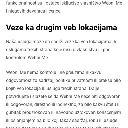
funkcionalnost su i ostaće isključivo vlasništvo Webni Me
i njegovih davalaca licence.
Veze ka drugim veb lokacijama
Naša usluga može da sadrži veze ka veb lokacijama ili
uslugama trećih strana koje nisu u vlasništvu ili pod
kontrolom Webni Me.
Webni Me nema kontrolu i ne preuzima nikakvu
odgovornost za sadržaj, politiku privatnosti ili praksu bilo
kojih veb lokacija ili usluga trećih strana. Dalje
potvrđujete i slažete se da Webni Me neće biti odgovoran
ili odgovoran, direktno ili indirektno, za bilo kakvu štetu ili
gubitak prouzrokovan ili navodno uzrokovan korišćenjem
ili oslanjanjem na bilo koji takav sadržaj, robu ili usluge