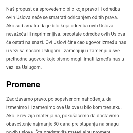
Naš propust da sprovedemo bilo koje pravo ili odredbu
ovih Uslova neće se smatrati odricanjem od tih prava.
Ako sud smatra da je bilo koja odredba ovih Uslova
nevažeća ili neprimenljiva, preostale odredbe ovih Uslova
će ostati na snazi. Ovi Uslovi čine ceo ugovor između nas
u vezi sa našom Uslugom i zamenjuju i zamenjuju sve
prethodne ugovore koje bismo mogli imati između nas u
vezi sa Uslugom.
Promene
Zadržavamo pravo, po sopstvenom nahođenju, da
izmenimo ili zamenimo ove Uslove u bilo kom trenutku.
Ako je revizija materijalna, pokušaćemo da dostavimo
obaveštenje najmanje 30 dana pre stupanja na snagu
novih uslova. Šta predstavlja materijalnu promenu