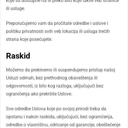
koje su dostupne na ili preko bilo koje takve veb stranice
ili usluge.
Preporučujemo vam da pročitate odredbe i uslove i
politiku privatnosti svih veb lokacija ili usluga trećih
strana koje posećujete.
Raskid
Možemo da prekinemo ili suspendujemo pristup našoj
Usluzi odmah, bez prethodnog obaveštenja ili
odgovornosti, iz bilo kog razloga, uključujući bez
ograničenja ako prekršite Uslove.
Sve odredbe Uslova koje po svojoj prirodi treba da
opstanu i nakon raskida, uključujući, bez ograničenja,
odredbe o vlasništvu, odricanje od garancije, obeštećenje