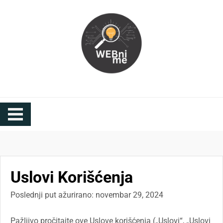
Skip
to
content
Webni Me
Saveti za optimizaciju i marketing
Uslovi Korišćenja
Poslednji put ažurirano: novembar 29, 2024
Pažljivo pročitajte ove Uslove korišćenja („Uslovi“, „Uslovi