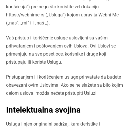
korišćenja“) pre nego što koristite veb lokaciju
https://webnime.rs („Usluga“) kojom upravlja Webni Me
(„nas“, „mi“ ili „naš „).
Vaš pristup i korišćenje usluge uslovljeni su vašim
prihvatanjem i poštovanjem ovih Uslova. Ovi Uslovi se
primenjuju na sve posetioce, korisnike i druge koji
pristupaju ili koriste Uslugu.
Pristupanjem ili korišćenjem usluge prihvatate da budete
obavezani ovim Uslovima. Ako se ne slažete sa bilo kojim
delom uslova, možda nećete pristupiti Usluzi.
Intelektualna svojina
Usluga i njen originalni sadržaj, karakteristike i